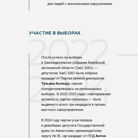
для людей с ментальными нарушениями
2022 
УЧАСТИЕ В ВЫБОРАХ
После успеха на выборах
в Законодательное собрание Еврейской
автономной области (ЗакС ЕАО) —
2024
депутатом ЗакС ЕАО была избрана
кандидат от Партии прямой демократии
Татьяна Колнауз
, партия
сконцентрировалась на региональных
выборах. В 2022–2023 годах электоральная
активность партии снизилась — было
выдвинуто всего три кандидата в органы
местного самоуправления.
В 2024 году партия участвовала
в довыборах депутата Государственной
думы по Хакасскому одномандатному
округу № 35, где кандидат от ППД
Антон